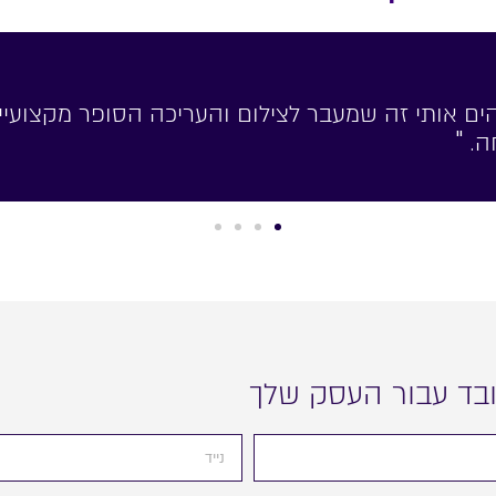
ופית ונהנית מכל רגע. צופית יודעת לעשות את זה מצ
 עם תחושה רעננה . "
עובד עבור העסק שלך